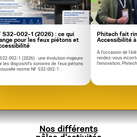
2-002-1 (2026) : ce qui
Phitech fait rime
e pour les feux piétons et
Accessibilité à Vi
essibilité
À l’occasion de l’éditi
rendez-vous incontourn
-002-1 (2026) : une évolution majeure
l’innovation, Phitech a f
s dispositifs sonores de feux piétons
elle norme NF S32-002-1 ...
Nos différents