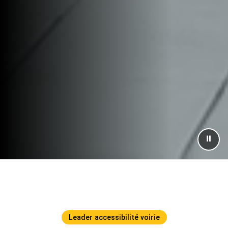
⏸
Leader accessibilité voirie