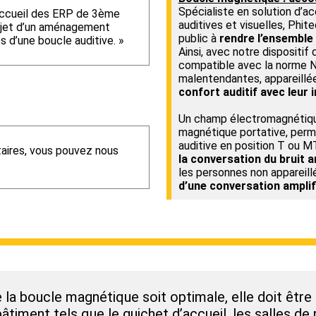
Spécialiste en solution d’ac
’accueil des ERP de 3ème
auditives et visuelles, Phi
objet d’un aménagement
public à
rendre l’ensemble 
 d’une boucle auditive. »
Ainsi, avec notre dispositi
compatible avec la norme 
malentendantes, appareillé
confort auditif avec leur 
Un champ électromagnétique
magnétique portative, perm
auditive en position T ou M
ires, vous pouvez nous
la conversation du bruit 
les personnes non appareill
d’une conversation amplif
e la boucle magnétique soit optimale, elle doit être
timent tels que le guichet d’accueil, les salles de 