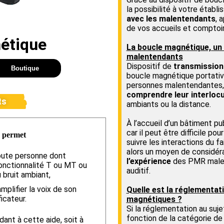
la possibilité à votre établ
avec les malentendants
, 
de vos accueils et comptoir
étique
La boucle magnétique, un d
malentendants
Dispositif de
transmission
Boutique
boucle magnétique portativ
personnes malentendantes, d
comprendre leur interloc
ts
ambiants ou la distance.
À l’accueil d’un bâtiment pu
car il peut être difficile po
) permet
suivre les interactions du fa
alors un moyen de considé
ute personne dont
l’expérience
des PMR malent
 fonctionnalité T ou MT ou
auditif.
u bruit ambiant,
mplifier la voix de son
Quelle est la réglementat
icateur.
magnétiques ?
Si la réglementation au suj
fonction de la catégorie de
nt à cette aide, soit à