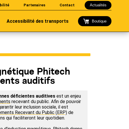
bilité
Partenaires
Contact
Actualités
Accessibilité des transports
Boutique
nétique Phitech
ients auditifs
nes déficientes auditives
est un enjeu
ments
recevant du public. Afin de pouvoir
arantir leur inclusion sociale, il est
ements Recevant du Public (ERP)
de
s qui faciliteront leur quotidien.
le d’induction magnétique, Phitech donne