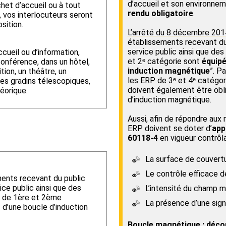
d’accueil et son environneme
chet d’accueil ou à tout
rendu obligatoire
.
, vos interlocuteurs seront
sition.
L’arrêté du 8 décembre 201
établissements recevant du
service public ainsi que de
ccueil ou d’information,
et 2ᵉ catégorie sont
équipé
conférence, dans un hôtel,
induction magnétique
”. Pa
tion, un théâtre, un
les ERP de 3ᵉ et 4ᵉ catégori
des gradins télescopiques,
doivent également être obl
héorique.
d’induction magnétique.
Aussi, afin de répondre aux r
ERP doivent se doter d’
app
60118-4
en vigueur contrôla
La surface de couvertu
Le contrôle efficace 
ments recevant du public
ce public ainsi que des
L’intensité du champ 
P de 1ère et 2ème
La présence d’une signa
 d’une boucle d’induction
Boucle magnétique : décou