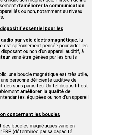
issement d’
améliorer la communication
appareillés ou non, notamment au niveau
s.
ispositif essentiel pour les
 audio par voie électromagnétique
, la
e est spécialement pensée pour aider les
isposant ou non d’un appareil auditif, à
uteur
sans être gênées par les bruits
blic, une boucle magnétique est très utile,
ur une personne déficiente auditive de
it des sons parasites. Un tel dispositif est
rablement
améliorer la qualité de
endantes, équipées ou non d’un appareil
ion concernant les boucles
et des boucles magnétiques varie en
 l’ERP (déterminée par sa capacité