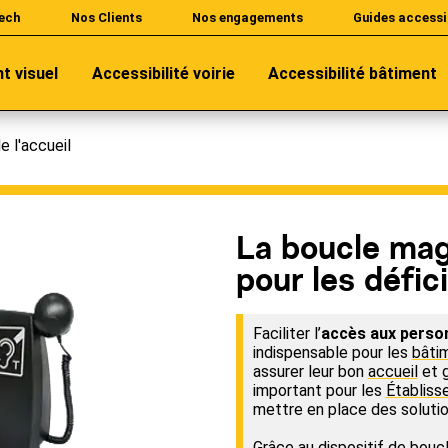
ech
Nos Clients
Nos engagements
Guides accessi
nt visuel
Accessibilité voirie
Accessibilité bâtiment
e l'accueil
La boucle mag
pour les défic
Faciliter l’
accès aux person
indispensable pour les
bâti
assurer leur bon
accueil
et g
important pour les
Établiss
mettre en place des solution
Grâce au dispositif de bouc