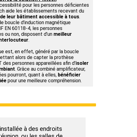
cessibilité pour les personnes déficientes
tech aide les établissements recevant du
de leur bâtiment accessible à tous
.
f de boucle d’induction magnétique
NF EN 60118-4, les personnes
es ou non, disposent d’un
meilleur
interlocuteur
.
 est, en effet, généré par la boucle
ettant alors de capter la prothèse
T des personnes appareillées afin d’
isoler
ambiant
. Grâce au combiné amplificateur,
ées pourront, quant à elles,
bénéficier
iée
pour une meilleure compréhension.
 installée à des endroits
réunion, ou les salles de