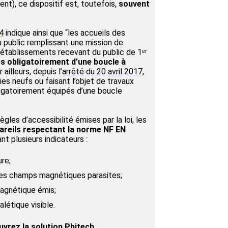
nt), ce dispositif est, toutefois,
souvent
4
indique ainsi que “les accueils des
 public remplissant une mission de
s établissements recevant du public de 1ᵉʳ
s obligatoirement d’une boucle à
r ailleurs, depuis l’
arrêté du 20 avril 2017
,
es neufs ou faisant l’objet de travaux
igatoirement équipés d’une boucle
ègles d’accessibilité émises par la loi, les
areils respectant la norme NF EN
nt plusieurs indicateurs :
re;
des champs magnétiques parasites;
magnétique émis;
létique visible.
vrez la solution Phitech